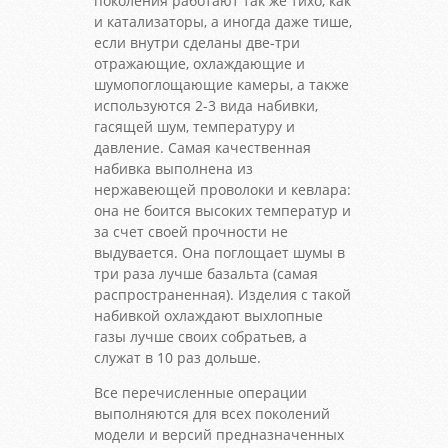
поколения работают так же тихо, как
и катализаторы, а иногда даже тише,
если внутри сделаны две-три
отражающие, охлаждающие и
шумопоглощающие камеры, а также
используются 2-3 вида набивки,
гасящей шум, температуру и
давление. Самая качественная
набивка выполнена из
нержавеющей проволоки и кевлара:
она не боится высоких температур и
за счет своей прочности не
выдувается. Она поглощает шумы в
три раза лучше базальта (самая
распространенная). Изделия с такой
набивкой охлаждают выхлопные
газы лучше своих собратьев, а
служат в 10 раз дольше.
Все перечисленные операции
выполняются для всех поколений
модели и версий предназначенных