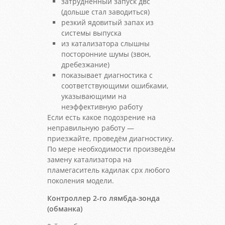
затрудненный запуск двс
(дольше стал заводиться)
резкий ядовитый запах из
системы выпуска
из катализатора слышны
посторонние шумы (звон,
дребезжание)
показывает диагностика с
соответствующими ошибками,
указывающими на
неэффективную работу
Если есть какое подозрение на
неправильную работу —
приезжайте, проведём диагностику.
По мере необходимости произведём
замену катализатора на
пламегаситель кадилак срх любого
поколения модели.
Контроллер 2-го лямбда-зонда
(обманка)