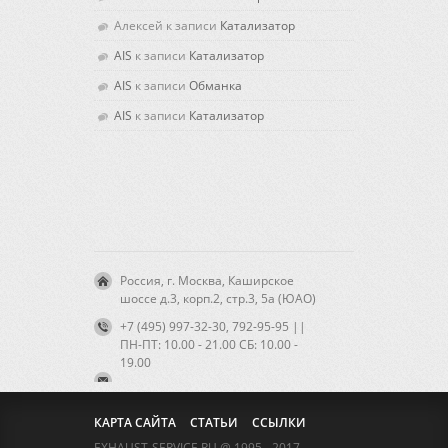
Алексей
к записи
Катализатор
AIS
к записи
Катализатор
AIS
к записи
Обманка
AIS
к записи
Катализатор
Россия, г. Москва, Каширское
шоссе д.3, корп.2, стр.3, 5а (ЮАО)
+7 (495) 997-32-30, 792-95-95 ||
ПН-ПТ: 10.00 - 21.00 CБ: 10.00 -
19.00
КАРТА САЙТА
СТАТЬИ
ССЫЛКИ
EXHAUST-SERVICE.RU @ 1995 - 2017