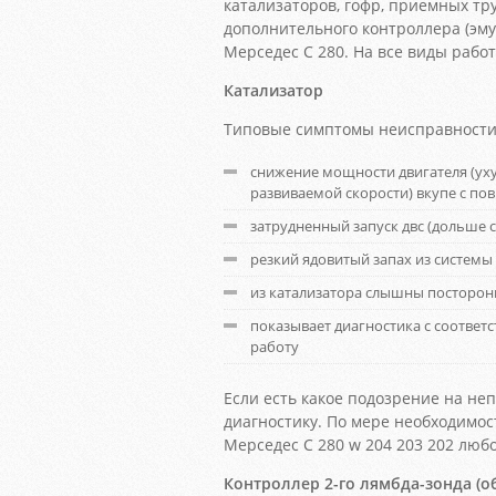
катализаторов, гофр, приемных тру
дополнительного контроллера (эму
Мерседес С 280. На все виды рабо
Катализатор
Типовые симптомы неисправности 
снижение мощности двигателя (ух
развиваемой скорости) вкупе с п
затрудненный запуск двс (дольше с
резкий ядовитый запах из системы
из катализатора слышны посторон
показывает диагностика с соотв
работу
Если есть какое подозрение на н
диагностику. По мере необходимос
Мерседес С 280 w 204 203 202 люб
Контроллер 2-го лямбда-зонда (о