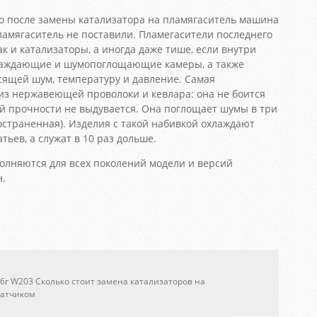
о после замены катализатора на пламягаситель машина
пламягаситель не поставили. Пламегасители последнего
ак и катализаторы, а иногда даже тише, если внутри
лаждающие и шумопоглощающие камеры, а также
асящей шум, температуру и давление. Самая
из нержавеющей проволоки и кевлара: она не боится
ей прочности не выдувается. Она поглощает шумы в три
остраненная). Изделия с такой набивкой охлаждают
ьев, а служат в 10 раз дольше.
лняются для всех поколений модели и версий
н.
06г W203 Сколько стоит замена катализаторов на
датчиком