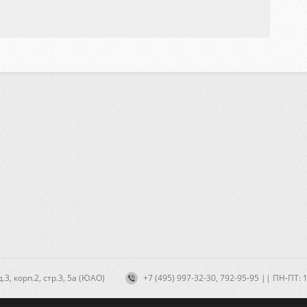
3, корп.2, стр.3, 5а (ЮАО)
+7 (495) 997-32-30, 792-95-95 || ПН-ПТ: 10