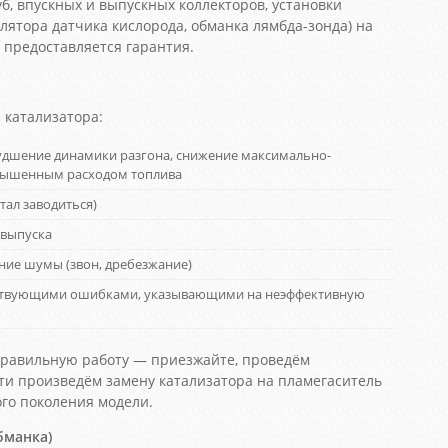
б, впускных и выпускных коллекторов, установки
лятора датчика кислорода, обманка лямбда-зонда) на
т предоставляется гарантия.
катализатора:
удшение динамики разгона, снижение максимально-
овышенным расходом топлива
тал заводиться)
 выпуска
ние шумы (звон, дребезжание)
етствующими ошибками, указывающими на неэффективную
еправильную работу — приезжайте, проведём
ти произведём замену катализатора на пламегаситель
ого поколения модели.
бманка)