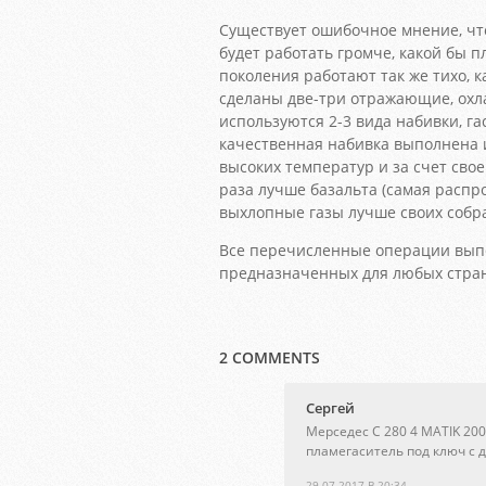
Существует ошибочное мнение, чт
будет работать громче, какой бы 
поколения работают так же тихо, к
сделаны две-три отражающие, ох
используются 2-3 вида набивки, г
качественная набивка выполнена 
высоких температур и за счет сво
раза лучше базальта (самая распр
выхлопные газы лучше своих собрат
Все перечисленные операции выпо
предназначенных для любых стра
2 COMMENTS
Сергей
Мерседес С 280 4 MATIK 20
пламегаситель под ключ с 
29.07.2017 В 20:34