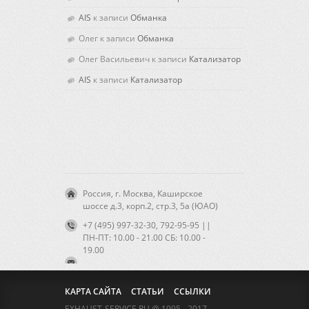
AIS
к записи
Обманка
Олег
к записи
Обманка
Олег Васильевич
к записи
Катализатор
AIS
к записи
Катализатор
Россия, г. Москва, Каширское
шоссе д.3, корп.2, стр.3, 5а (ЮАО)
+7 (495) 997-32-30, 792-95-95 ||
ПН-ПТ: 10.00 - 21.00 CБ: 10.00 -
19.00
КАРТА САЙТА
СТАТЬИ
ССЫЛКИ
EXHAUST-SERVICE.RU @ 1995 - 2017