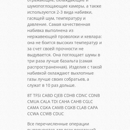
шумопоглощающие камеры, а также
используются 2-3 вида набивки,
гасящей шум, температуру и
давление. Самая качественная
набивка выполнена из
нержавеющей проволоки и кевлара:
она не боится высоких температур и
за счет своей прочности не
выдувается. Она поглощает шумы в
три раза лучше базальта (самая
распространенная). Изделия с такой
набивкой охлаждают выхлопные
газы лучше своих собратьев, а
служат в 10 раз дольше.
8Т TFSI CABD CJEB CDHB CDNC CDNB
CMUA CALA TDI CAHA CAHB CGLC
CAMA CGKA CAMB CGKB CLAB CAPA
CCWA CCWB CDUC
Все перечисленные операции
выполняются для всех поколений