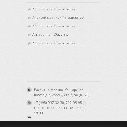
AIS
к записи
Катализатор
Алексей
к записи
Катализатор
AIS
к записи
Катализатор
AIS
к записи
Обманка
AIS
к записи
Катализатор
Россия, г. Москва, Каширское
шоссе д.3, корп.2, стр.3, 5а (ЮАО)
+7 (495) 997-32-30, 792-95-95 ||
ПН-ПТ: 10.00 - 21.00 CБ: 10.00 -
19.00