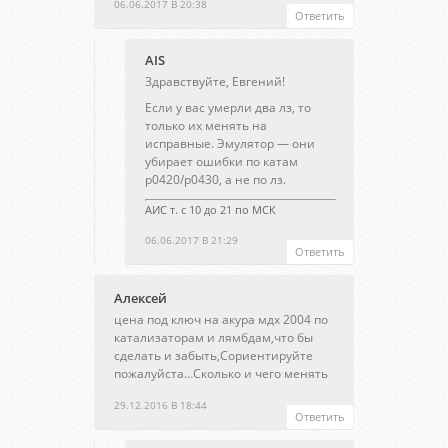
06.06.2017 В 20:38
Ответить
AIS
Здравствуйте, Евгений!
Если у вас умерли два лз, то
только их менять на
исправные. Эмулятор — они
убирает ошибки по катам
p0420/p0430, а не по лз.
АИС т. с 10 до 21 по МСК
06.06.2017 В 21:29
Ответить
Алексей
цена под ключ на акура мдх 2004 по
катализаторам и лямбдам,что бы
сделать и забыть,Сориентируйте
пожалуйста…Сколько и чего менять
29.12.2016 В 18:44
Ответить