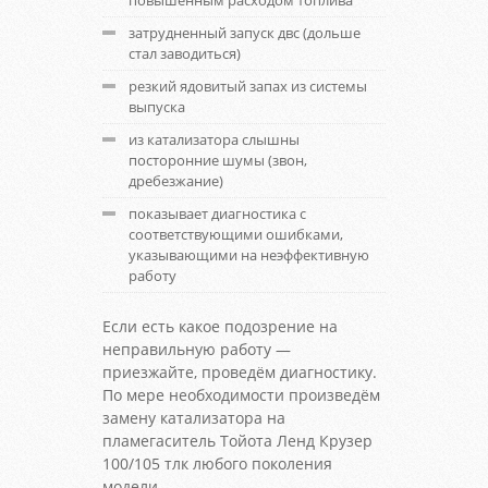
повышенным расходом топлива
затрудненный запуск двс (дольше
стал заводиться)
резкий ядовитый запах из системы
выпуска
из катализатора слышны
посторонние шумы (звон,
дребезжание)
показывает диагностика с
соответствующими ошибками,
указывающими на неэффективную
работу
Если есть какое подозрение на
неправильную работу —
приезжайте, проведём диагностику.
По мере необходимости произведём
замену катализатора на
пламегаситель Тойота Ленд Крузер
100/105 тлк любого поколения
модели.