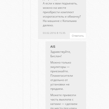
А если к вам подъехать,
можно на месте
приобрести комплект
искрогаситель и обманку?
На машине с Когалыма
далеко.
03.02.2016 В 15:35
Ответить
AIS
Здравствуйте,
Бислан!
Можно только
эмуляторы —
приезжайте.
Пламегасители
отдельно от
установки не
продаем.
Можете привезти
часть выхлопа с
катами — сделаем
по месту под ключ.