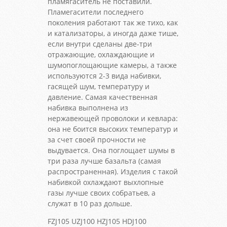
пламягаситель не поставили.
Пламегасители последнего
поколения работают так же тихо, как
и катализаторы, а иногда даже тише,
если внутри сделаны две-три
отражающие, охлаждающие и
шумопоглощающие камеры, а также
используются 2-3 вида набивки,
гасящей шум, температуру и
давление. Самая качественная
набивка выполнена из
нержавеющей проволоки и кевлара:
она не боится высоких температур и
за счет своей прочности не
выдувается. Она поглощает шумы в
три раза лучше базальта (самая
распространенная). Изделия с такой
набивкой охлаждают выхлопные
газы лучше своих собратьев, а
служат в 10 раз дольше.
FZJ105 UZJ100 HZJ105 HDJ100