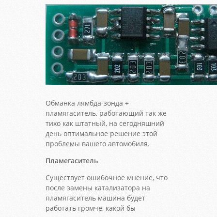
Обманка лямбда-зонда +
пламягаситель, работающий так же
тихо как штатный, на сегодняшний
день оптимальное решение этой
проблемы вашего автомобиля.
Пламегаситель
Существует ошибочное мнение, что
после замены катализатора на
пламягаситель машина будет
работать громче, какой бы