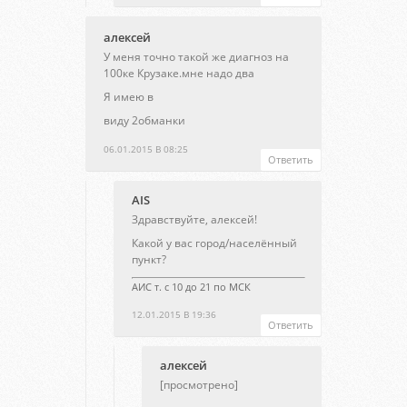
алексей
У меня точно такой же диагноз на
100ке Крузаке.мне надо два
Я имею в
виду 2обманки
06.01.2015 В 08:25
Ответить
AIS
Здравствуйте, алексей!
Какой у вас город/населённый
пункт?
АИС т. с 10 до 21 по МСК
12.01.2015 В 19:36
Ответить
алексей
[просмотрено]