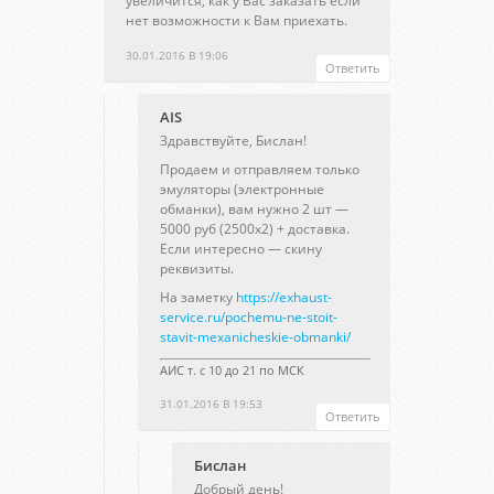
увеличится, как у Вас заказать если
нет возможности к Вам приехать.
30.01.2016 В 19:06
Ответить
AIS
Здравствуйте, Бислан!
Продаем и отправляем только
эмуляторы (электронные
обманки), вам нужно 2 шт —
5000 руб (2500х2) + доставка.
Если интересно — скину
реквизиты.
На заметку
https://exhaust-
service.ru/pochemu-ne-stoit-
stavit-mexanicheskie-obmanki/
АИС т. с 10 до 21 по МСК
31.01.2016 В 19:53
Ответить
Бислан
Добрый день!