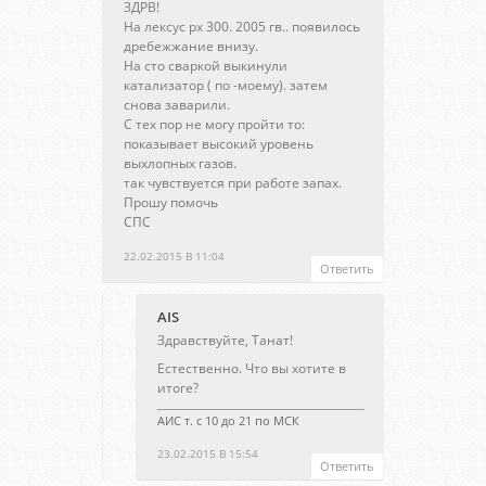
ЗДРВ!
На лексус рх 300. 2005 гв.. появилось
дребежжание внизу.
На сто сваркой выкинули
катализатор ( по -моему). затем
снова заварили.
С тех пор не могу пройти то:
показывает высокий уровень
выхлопных газов.
так чувствуется при работе запах.
Прошу помочь
СПС
22.02.2015 В 11:04
Ответить
AIS
Здравствуйте, Танат!
Естественно. Что вы хотите в
итоге?
АИС т. с 10 до 21 по МСК
23.02.2015 В 15:54
Ответить