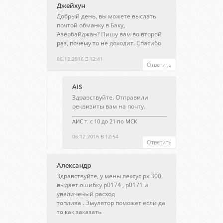
Джейхун
Добрый день, вы можете выслать
почтой обманку в Баку,
Азербайджан? Пишу вам во второй
раз, почему то не доходит. Спасибо
06.12.2016 В 12:41
Ответить
AIS
Здравствуйте. Отправили
реквизиты вам на почту.
АИС т. с 10 до 21 по МСК
06.12.2016 В 12:54
Ответить
Александр
Здравствуйте, у мены лексус рх 300
выдает ошибку р0174 , р0171 и
увеличеный расход
топлива . Эмулятор поможет если да
то как заказать