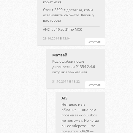
горит чек).
Стоит 2500 + доставка, сами
установить сможете. Какой у
вас город?
АИС т. с 10 до 21 по МСК
29.10.2014 В 13:04
Ответить
Матвей
Код ошибки после
диагностики Р1354 2.4.6
катушки зажигания
31.10.2014 В 15:22
Ответить
AIS
Нет дело не в
обманке — она вам
против этих ошибок
не поможет. Но когда
вы её уберете — то
появится p0420 —