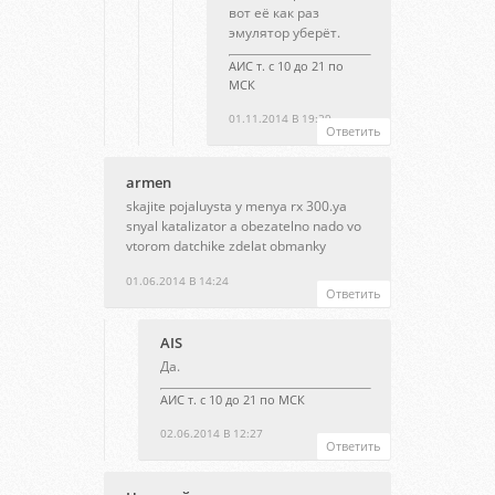
вот её как раз
эмулятор уберёт.
АИС т. с 10 до 21 по
МСК
01.11.2014 В 19:29
Ответить
armen
skajite pojaluysta y menya rx 300.ya
snyal katalizator a obezatelno nado vo
vtorom datchike zdelat obmanky
01.06.2014 В 14:24
Ответить
AIS
Да.
АИС т. с 10 до 21 по МСК
02.06.2014 В 12:27
Ответить