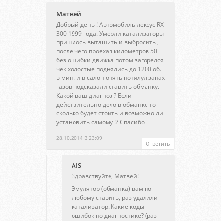
Матвей
Добрый день ! Автомобиль лексус RX
300 1999 года. Умерли катализаторы
пришлось выташить и выбросить ,
после чего проехал километров 50
без ошибки движка потом загорелся
чек холостые поднялись до 1200 об.
в мин. и в салон опять потялул запах
газов подсказали ставить обманку.
Какой ваш диагноз ? Если
действительно дело в обманке то
сколько будет стоить и возможно ли
установить самому !? Спасибо !
28.10.2014 В 23:09
Ответить
AIS
Здравствуйте, Матвей!
Эмулятор (обманка) вам по
любому ставить, раз удалили
катализатор. Какие коды
ошибок по диагностике? (раз