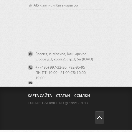
AIS
к записи
Катализатор
Россия, г. Москва, Каширское
шоссе д.3, корп.2, стр.3, 5а (ЮАО)
+7 (495) 997-32-30, 792-95-95 ||
ПН-ПТ: 10.00 - 21.00 CБ: 10.00 -
19.00
КАРТА САЙТА
СТАТЬИ
ССЫЛКИ
EXHAUST-SERVICE.RU @ 1995 - 2017