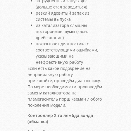
затрудненный запуск двс
(дольше стал заводиться)
резкий ядовитый запах из
системы выпуска
из катализатора слышны
посторонние шумы (звон,
дребезжание)
показывает диагностика с
соответствующими ошибками,
указывающими на
неэффективную работу
Если есть какое подозрение на
неправильную работу —
приезжайте, проведём диагностику.
По мере необходимости произведём
замену катализатора на
пламегаситель порш каеман любого
поколения модели.
Контроллер 2-го лямбда-зонда
(обманка)