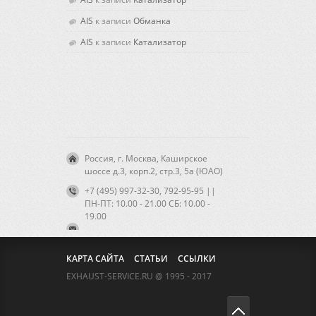
AIS
к записи
Обманка
AIS
к записи
Катализатор
Россия, г. Москва, Каширское
шоссе д.3, корп.2, стр.3, 5а (ЮАО)
+7 (495) 997-32-30, 792-95-95 ||
ПН-ПТ: 10.00 - 21.00 CБ: 10.00 -
19.00
КАРТА САЙТА
СТАТЬИ
ССЫЛКИ
EXHAUST-SERVICE.RU @ 1995 - 2017