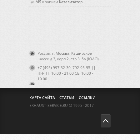
AIS
к записи
Катализатор
Россия, г. Москва, Каширское
шоссе д.3, корп.2, стр.3, 5а (ЮАО)
+7 (495) 997-32-30, 792-95-95 ||
ПН-ПТ: 10.00 - 21.00 CБ: 10.00 -
19.00
КАРТА САЙТА
СТАТЬИ
ССЫЛКИ
EXHAUST-SERVICE.RU @ 1995 - 2017