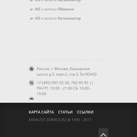
AIS
к записи
Обманка
AIS
к записи
Катализатор
Россия, г. Москва, Каширское
шоссе д.3, корп.2, стр.3, 5а (ЮАО)
+7 (495) 997-32-30, 792-95-95 ||
ПН-ПТ: 10.00 - 21.00 CБ: 10.00 -
19.00
КАРТА САЙТА
СТАТЬИ
ССЫЛКИ
EXHAUST-SERVICE.RU @ 1995 - 2017