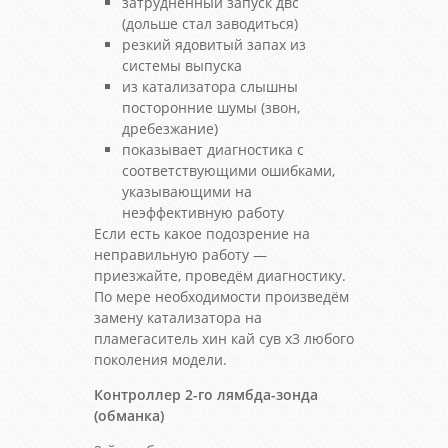
затрудненный запуск двс
(дольше стал заводиться)
резкий ядовитый запах из
системы выпуска
из катализатора слышны
посторонние шумы (звон,
дребезжание)
показывает диагностика с
соответствующими ошибками,
указывающими на
неэффективную работу
Если есть какое подозрение на
неправильную работу —
приезжайте, проведём диагностику.
По мере необходимости произведём
замену катализатора на
пламегаситель хин кай сув х3 любого
поколения модели.
Контроллер 2-го лямбда-зонда
(обманка)