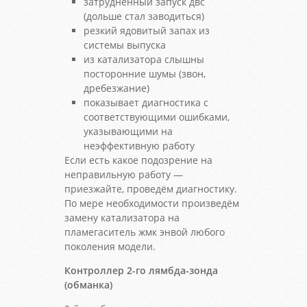
затрудненный запуск двс
(дольше стал заводиться)
резкий ядовитый запах из
системы выпуска
из катализатора слышны
посторонние шумы (звон,
дребезжание)
показывает диагностика с
соответствующими ошибками,
указывающими на
неэффективную работу
Если есть какое подозрение на
неправильную работу —
приезжайте, проведём диагностику.
По мере необходимости произведём
замену катализатора на
пламегаситель жмк энвой любого
поколения модели.
Контроллер 2-го лямбда-зонда
(обманка)