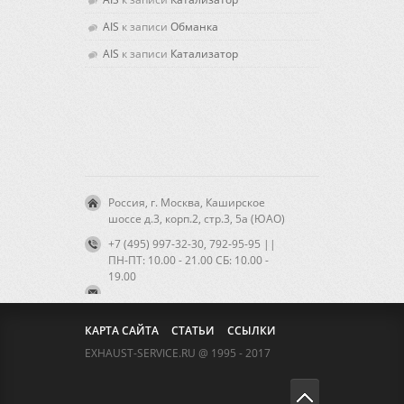
AIS
к записи
Обманка
AIS
к записи
Катализатор
Россия, г. Москва, Каширское
шоссе д.3, корп.2, стр.3, 5а (ЮАО)
+7 (495) 997-32-30, 792-95-95 ||
ПН-ПТ: 10.00 - 21.00 CБ: 10.00 -
19.00
КАРТА САЙТА
СТАТЬИ
ССЫЛКИ
EXHAUST-SERVICE.RU @ 1995 - 2017