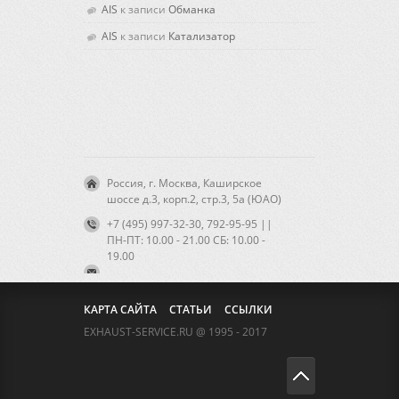
AIS
к записи
Обманка
AIS
к записи
Катализатор
Россия, г. Москва, Каширское
шоссе д.3, корп.2, стр.3, 5а (ЮАО)
+7 (495) 997-32-30, 792-95-95 ||
ПН-ПТ: 10.00 - 21.00 CБ: 10.00 -
19.00
КАРТА САЙТА
СТАТЬИ
ССЫЛКИ
EXHAUST-SERVICE.RU @ 1995 - 2017