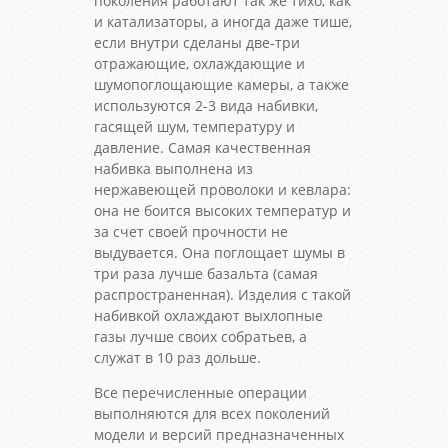
поколения работают так же тихо, как
и катализаторы, а иногда даже тише,
если внутри сделаны две-три
отражающие, охлаждающие и
шумопоглощающие камеры, а также
используются 2-3 вида набивки,
гасящей шум, температуру и
давление. Самая качественная
набивка выполнена из
нержавеющей проволоки и кевлара:
она не боится высоких температур и
за счет своей прочности не
выдувается. Она поглощает шумы в
три раза лучше базальта (самая
распространенная). Изделия с такой
набивкой охлаждают выхлопные
газы лучше своих собратьев, а
служат в 10 раз дольше.
Все перечисленные операции
выполняются для всех поколений
модели и версий предназначенных