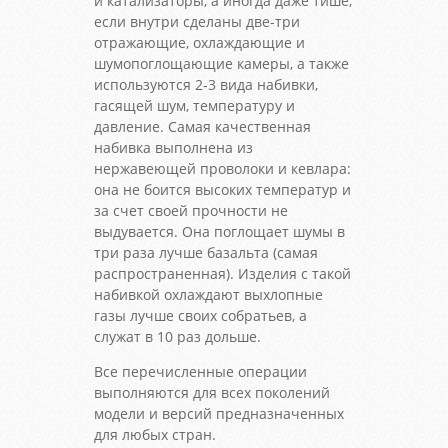
и катализаторы, а иногда даже тише,
если внутри сделаны две-три
отражающие, охлаждающие и
шумопоглощающие камеры, а также
используются 2-3 вида набивки,
гасящей шум, температуру и
давление. Самая качественная
набивка выполнена из
нержавеющей проволоки и кевлара:
она не боится высоких температур и
за счет своей прочности не
выдувается. Она поглощает шумы в
три раза лучше базальта (самая
распространенная). Изделия с такой
набивкой охлаждают выхлопные
газы лучше своих собратьев, а
служат в 10 раз дольше.
Все перечисленные операции
выполняются для всех поколений
модели и версий предназначенных
для любых стран.