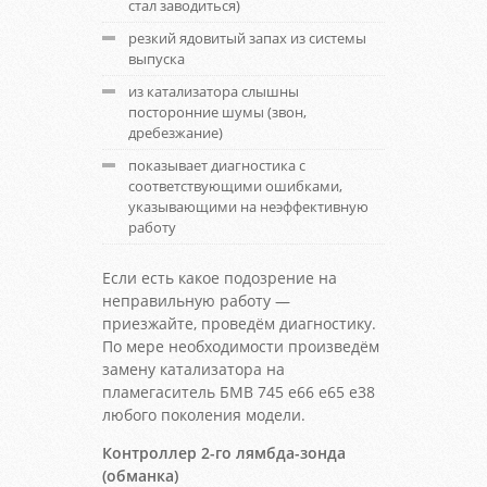
стал заводиться)
резкий ядовитый запах из системы
выпуска
из катализатора слышны
посторонние шумы (звон,
дребезжание)
показывает диагностика с
соответствующими ошибками,
указывающими на неэффективную
работу
Если есть какое подозрение на
неправильную работу —
приезжайте, проведём диагностику.
По мере необходимости произведём
замену катализатора на
пламегаситель БМВ 745 е66 е65 е38
любого поколения модели.
Контроллер 2-го лямбда-зонда
(обманка)