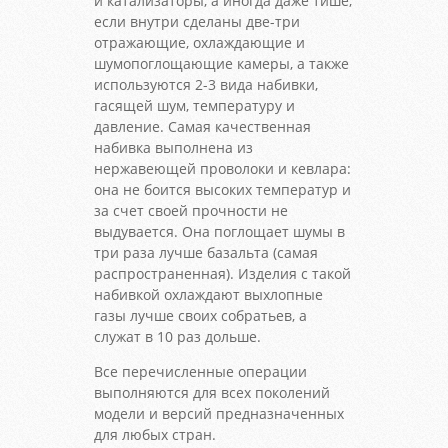
и катализаторы, а иногда даже тише,
если внутри сделаны две-три
отражающие, охлаждающие и
шумопоглощающие камеры, а также
используются 2-3 вида набивки,
гасящей шум, температуру и
давление. Самая качественная
набивка выполнена из
нержавеющей проволоки и кевлара:
она не боится высоких температур и
за счет своей прочности не
выдувается. Она поглощает шумы в
три раза лучше базальта (самая
распространенная). Изделия с такой
набивкой охлаждают выхлопные
газы лучше своих собратьев, а
служат в 10 раз дольше.
Все перечисленные операции
выполняются для всех поколений
модели и версий предназначенных
для любых стран.