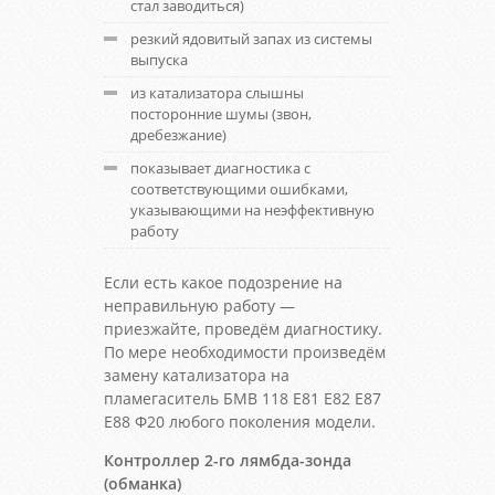
стал заводиться)
резкий ядовитый запах из системы
выпуска
из катализатора слышны
посторонние шумы (звон,
дребезжание)
показывает диагностика с
соответствующими ошибками,
указывающими на неэффективную
работу
Если есть какое подозрение на
неправильную работу —
приезжайте, проведём диагностику.
По мере необходимости произведём
замену катализатора на
пламегаситель БМВ 118 Е81 Е82 Е87
Е88 Ф20 любого поколения модели.
Контроллер 2-го лямбда-зонда
(обманка)