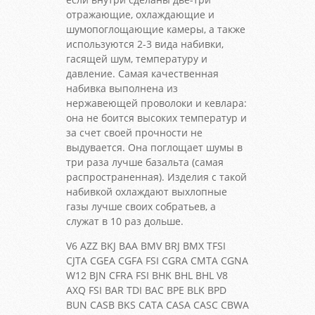
отражающие, охлаждающие и
шумопоглощающие камеры, а также
используются 2-3 вида набивки,
гасящей шум, температуру и
давление. Самая качественная
набивка выполнена из
нержавеющей проволоки и кевлара:
она не боится высоких температур и
за счет своей прочности не
выдувается. Она поглощает шумы в
три раза лучше базальта (самая
распространенная). Изделия с такой
набивкой охлаждают выхлопные
газы лучше своих собратьев, а
служат в 10 раз дольше.
V6 AZZ BKJ BAA BMV BRJ BMX TFSI
CJTA CGEA CGFA FSI CGRA CMTA CGNA
W12 BJN CFRA FSI BHK BHL BHL V8
AXQ FSI BAR TDI BAC BPE BLK BPD
BUN CASB BKS CATA CASA CASC CBWA