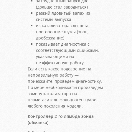
затрудненный запуск двс
(дольше стал заводиться)
резкий ядовитый запах из
системы выпуска
из катализатора слышны
посторонние шумы (звон,
дребезжание)
показывает диагностика с
соответствующими ошибками,
указывающими на
неэффективную работу
Если есть какое подозрение на
неправильную работу —
приезжайте, проведём диагностику.
По мере необходимости произведём
замену катализатора на
пламегаситель фольцваген туарег
любого поколения модели.
Контроллер 2-го лямбда-зонда
(обманка)