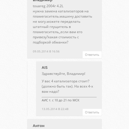
touareg 2004г 4.2L
нужна замена катализаторов на
пламегаситель.машину доставить
не могу.можете переделать
штатный глущитель в
пламегаситель,,если вам его
привезу?какая стоимость с
подборкой обманки?
09.05.2014 В 16:56
Ответить
AIS
Здравствуйте, Владимир!
У вас 4 катализатора стоит?
(должно быть так). На всех 4-х
вам надо?
АИС т. с 10 до 21 по МСК
13.05.2014 В 22:48
Ответить
Антон