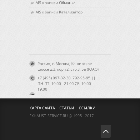
AIS
к записи
Обманка
AIS
к записи
Катализатор
Россия, г. Москва, Каширское
шоссе д.3, корп.2, стр.3, 5а (ЮАО)
+7 (495) 997-32-30, 792-95-95 ||
ПН-ПТ: 10.00 - 21.00 CБ: 10.00 -
19.00
КАРТА САЙТА
СТАТЬИ
ССЫЛКИ
EXHAUST-SERVICE.RU @ 1995 - 2017