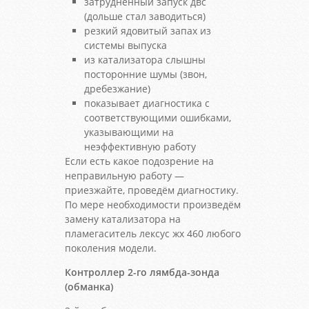
затрудненный запуск двс
(дольше стал заводиться)
резкий ядовитый запах из
системы выпуска
из катализатора слышны
посторонние шумы (звон,
дребезжание)
показывает диагностика с
соответствующими ошибками,
указывающими на
неэффективную работу
Если есть какое подозрение на
неправильную работу —
приезжайте, проведём диагностику.
По мере необходимости произведём
замену катализатора на
пламегаситель лексус жх 460 любого
поколения модели.
Контроллер 2-го лямбда-зонда
(обманка)