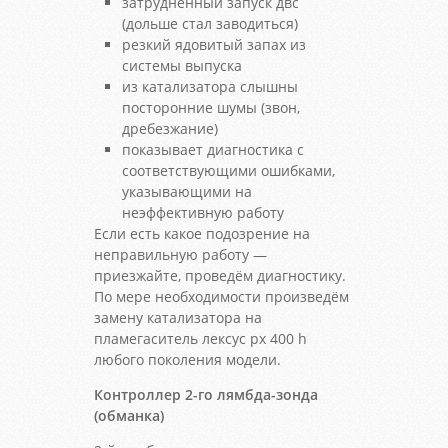
затрудненный запуск двс
(дольше стал заводиться)
резкий ядовитый запах из
системы выпуска
из катализатора слышны
посторонние шумы (звон,
дребезжание)
показывает диагностика с
соответствующими ошибками,
указывающими на
неэффективную работу
Если есть какое подозрение на
неправильную работу —
приезжайте, проведём диагностику.
По мере необходимости произведём
замену катализатора на
пламегаситель лексус рх 400 h
любого поколения модели.
Контроллер 2-го лямбда-зонда
(обманка)