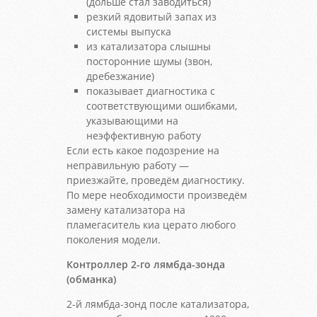
(дольше стал заводиться)
резкий ядовитый запах из
системы выпуска
из катализатора слышны
посторонние шумы (звон,
дребезжание)
показывает диагностика с
соответствующими ошибками,
указывающими на
неэффективную работу
Если есть какое подозрение на
неправильную работу —
приезжайте, проведём диагностику.
По мере необходимости произведём
замену катализатора на
пламегаситель киа церато любого
поколения модели.
Контроллер 2-го лямбда-зонда
(обманка)
2-й лямбда-зонд после катализатора,