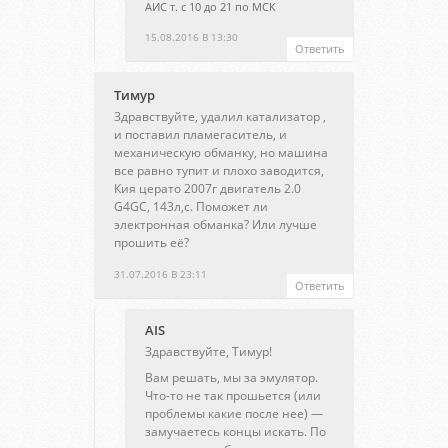
АИС т. с 10 до 21 по МСК
15.08.2016 В 13:30
Ответить
Тимур
Здравствуйте, удалил катализатор ,
и поставил пламегаситель, и
механическую обманку, но машина
все равно тупит и плохо заводится,
Кия церато 2007г двигатель 2.0
G4GC, 143л,с. Поможет ли
электронная обманка? Или лучше
прошить её?
31.07.2016 В 23:11
Ответить
AIS
Здравствуйте, Тимур!
Вам решать, мы за эмулятор.
Что-то не так прошьется (или
проблемы какие после нее) —
замучаетесь концы искать. По