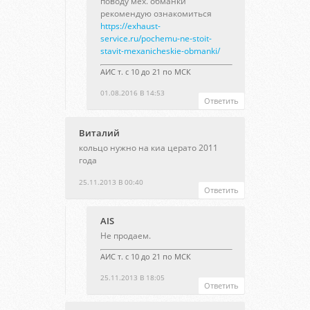
поводу мех. обманки
рекомендую ознакомиться
https://exhaust-
service.ru/pochemu-ne-stoit-
stavit-mexanicheskie-obmanki/
АИС т. с 10 до 21 по МСК
01.08.2016 В 14:53
Ответить
Виталий
кольцо нужно на киа церато 2011
года
25.11.2013 В 00:40
Ответить
AIS
Не продаем.
АИС т. с 10 до 21 по МСК
25.11.2013 В 18:05
Ответить