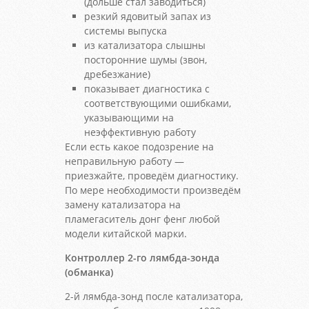
(дольше стал заводиться)
резкий ядовитый запах из
системы выпуска
из катализатора слышны
посторонние шумы (звон,
дребезжание)
показывает диагностика с
соответствующими ошибками,
указывающими на
неэффективную работу
Если есть какое подозрение на
неправильную работу —
приезжайте, проведём диагностику.
По мере необходимости произведём
замену катализатора на
пламегаситель донг фенг любой
модели китайской марки.
Контроллер 2-го лямбда-зонда
(обманка)
2-й лямбда-зонд после катализатора,