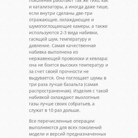
поколения работают так же тихо, как
и катализаторы, а иногда даже тише,
если внутри сделаны две-три
отражающие, охлаждающие и
шумопоглощающие камеры, а также
используются 2-3 вида набивки,
гасящей шум, температуру и
давление. Самая качественная
набивка выполнена из
нержавеющей проволоки и кевлара:
она не боится высоких температур и
за счет своей прочности не
выдувается. Она поглощает шумы в
три раза лучше базальта (самая
распространенная). Изделия с такой
набивкой охлаждают выхлопные
газы лучше своих собратьев, а
служат в 10 раз дольше.
Все перечисленные операции
выполняются для всех поколений
модели и версий предназначенных