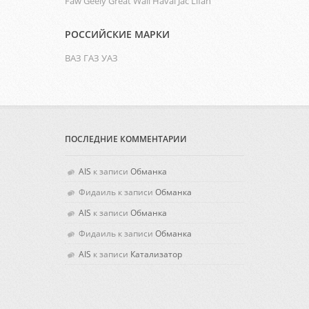
Faw
Geely
Great Wall
Haval
Jac
Lifan
РОССИЙСКИЕ МАРКИ
ВАЗ
ГАЗ
УАЗ
ПОСЛЕДНИЕ КОММЕНТАРИИ
AIS
к записи
Обманка
Фидаиль
к записи
Обманка
AIS
к записи
Обманка
Фидаиль
к записи
Обманка
AIS
к записи
Катализатор