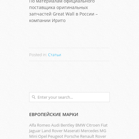
По материалам официального
поставщика оригинальных
запчастей Great Wall в России –
компании Ирито
Posted in:
Статьи
ЕВРОПЕЙСКИЕ МАРКИ
Alfa Romeo
Audi
Bentley
BMW
Citroen
Fiat
Jaguar
Land Rover
Maserati
Mercedes
MG
Mini
Opel
Peugeot
Porsche
Renault
Rover