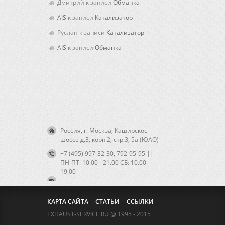
Дмитрий к записи
Обманка
AIS
к записи
Катализатор
Руслан к записи
Катализатор
AIS
к записи
Обманка
Россия, г. Москва, Каширское
шоссе д.3, корп.2, стр.3, 5а (ЮАО)
+7 (495) 997-32-30, 792-95-95 ||
ПН-ПТ: 10.00 - 21.00 CБ: 10.00 -
19.00
КАРТА САЙТА
СТАТЬИ
ССЫЛКИ
EXHAUST-SERVICE.RU @ 1995 - 2015