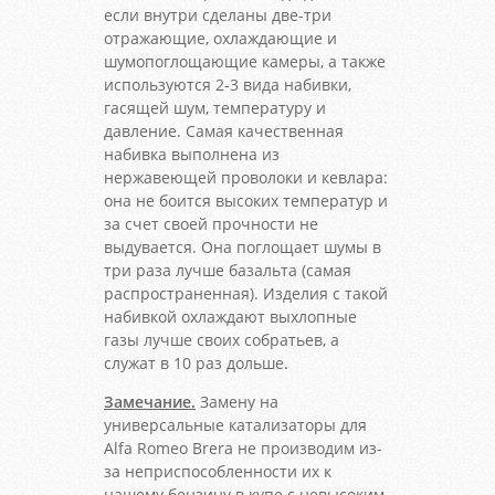
если внутри сделаны две-три
отражающие, охлаждающие и
шумопоглощающие камеры, а также
используются 2-3 вида набивки,
гасящей шум, температуру и
давление. Самая качественная
набивка выполнена из
нержавеющей проволоки и кевлара:
она не боится высоких температур и
за счет своей прочности не
выдувается. Она поглощает шумы в
три раза лучше базальта (самая
распространенная). Изделия с такой
набивкой охлаждают выхлопные
газы лучше своих собратьев, а
служат в 10 раз дольше.
Замечание.
Замену на
универсальные катализаторы для
Alfa Romeo Brera не производим из-
за неприспособленности их к
нашему бензину в купе с невысоким