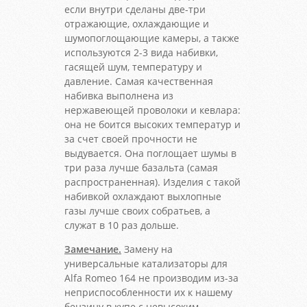
если внутри сделаны две-три
отражающие, охлаждающие и
шумопоглощающие камеры, а также
используются 2-3 вида набивки,
гасящей шум, температуру и
давление. Самая качественная
набивка выполнена из
нержавеющей проволоки и кевлара:
она не боится высоких температур и
за счет своей прочности не
выдувается. Она поглощает шумы в
три раза лучше базальта (самая
распространенная). Изделия с такой
набивкой охлаждают выхлопные
газы лучше своих собратьев, а
служат в 10 раз дольше.
Замечание.
Замену на
универсальные катализаторы для
Alfa Romeo 164 не производим из-за
неприспособленности их к нашему
бензину в купе с невысоким