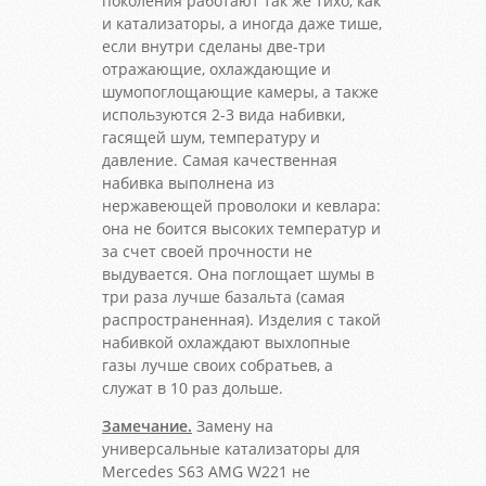
поколения работают так же тихо, как
и катализаторы, а иногда даже тише,
если внутри сделаны две-три
отражающие, охлаждающие и
шумопоглощающие камеры, а также
используются 2-3 вида набивки,
гасящей шум, температуру и
давление. Самая качественная
набивка выполнена из
нержавеющей проволоки и кевлара:
она не боится высоких температур и
за счет своей прочности не
выдувается. Она поглощает шумы в
три раза лучше базальта (самая
распространенная). Изделия с такой
набивкой охлаждают выхлопные
газы лучше своих собратьев, а
служат в 10 раз дольше.
Замечание.
Замену на
универсальные катализаторы для
Mercedes S63 AMG W221 не