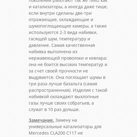
поколения работают так же тихо, как
и катализаторы, а иногда даже тише,
если внутри сделаны две-три
отражающие, охлаждающие и
шумопоглощающие камеры, а также
используются 2-3 вида набивки,
гасящей шум, температуру и
давление. Самая качественная
набивка выполнена из
нержавеющей проволоки и кевлара:
она не боится высоких температур и
за счет своей прочности не
выдувается. Она поглощает шумы в
три раза лучше базальта (самая
распространенная). Изделия с такой
набивкой охлаждают выхлопные
газы лучше своих собратьев, а
служат в 10 раз дольше.
Замечание.
Замену на
универсальные катализаторы для
Mercedes CLA200 C117 не