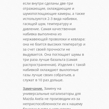
если внутри сделаны две-три
отражающие, охлаждающие и
шумопоглощающие камеры, а также
используются 2-3 вида набивки,
гасящей шум, температуру и
давление. Самая качественная
набивка выполнена из
нержавеющей проволоки и кевлара:
она не боится высоких температур и
за счет своей прочности не
выдувается. Она поглощает шумы в
три раза лучше базальта (самая
распространенная). Изделия с такой
набивкой охлаждают выхлопные
газы лучше своих собратьев, а
служат в 10 раз дольше.
Замечание.
Замену на
универсальные катализаторы для
Mazda Axela не производим из-за
неприспособленности их к нашему
бензину в купе с невысоким