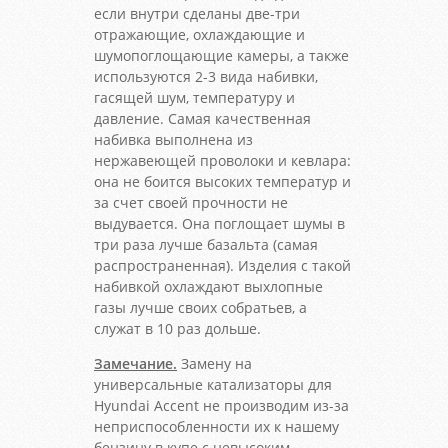
если внутри сделаны две-три
отражающие, охлаждающие и
шумопоглощающие камеры, а также
используются 2-3 вида набивки,
гасящей шум, температуру и
давление. Самая качественная
набивка выполнена из
нержавеющей проволоки и кевлара:
она не боится высоких температур и
за счет своей прочности не
выдувается. Она поглощает шумы в
три раза лучше базальта (самая
распространенная). Изделия с такой
набивкой охлаждают выхлопные
газы лучше своих собратьев, а
служат в 10 раз дольше.
Замечание.
Замену на
универсальные катализаторы для
Hyundai Accent не производим из-за
неприспособленности их к нашему
бензину в купе с невысоким