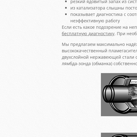
резкий ядовитый запах из сис
из катализатора слышны посто
показывает диагностика с со
неэффективную работу
Если есть какое подозрение на н
бесплатную диагностику
. При нео
Мы предлагаем максимально надё
высококачественный пламегаситель
двухслойной нержавеющей стали с
лямбда-зонда (обманка) собственн