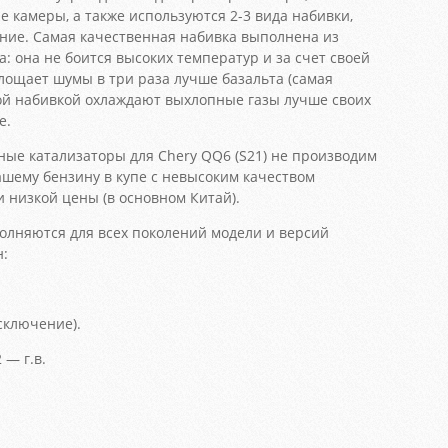
амеры, а также используются 2-3 вида набивки,
ение. Самая качественная набивка выполнена из
 она не боится высоких температур и за счет своей
лощает шумы в три раза лучше базальта (самая
кой набивкой охлаждают выхлопные газы лучше своих
е.
ые катализаторы для Chery QQ6 (S21) не производим
ашему бензину в купе с невысоким качеством
 низкой цены (в основном Китай).
лняются для всех поколений модели и версий
н:
сключение).
 — г.в.