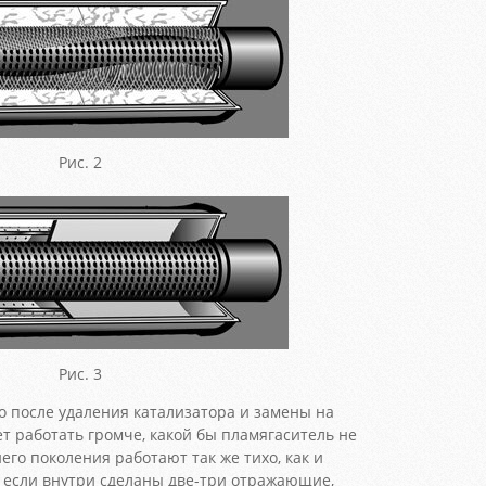
Рис. 2
Рис. 3
о после удаления катализатора и замены на
ет работать громче, какой бы пламягаситель не
го поколения работают так же тихо, как и
, если внутри сделаны две-три отражающие,