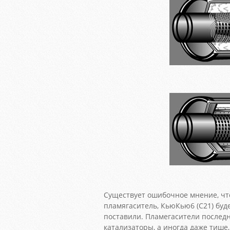
Существует ошибочное мнение, чт
пламягаситель, КьюКью6 (С21) буд
поставили. Пламегасители последне
катализаторы, а иногда даже тише