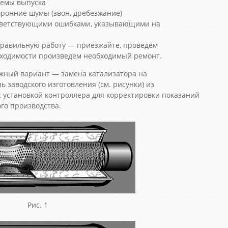
темы выпуска
ронние шумы (звон, дребезжание)
ответствующими ошибками, указывающими на
еправильную работу — приезжайте, проведём
бходимости произведем необходимый ремонт.
жный вариант — замена катализатора на
 заводского изготовления (см. рисунки) из
 установкой контроллера для корректировки показаний
ого производства.
Рис. 1