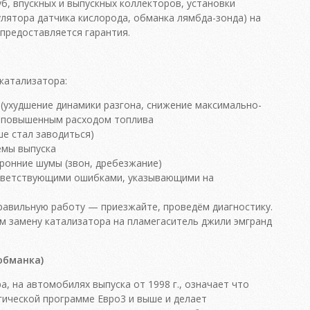
б, впускных и выпускных коллекторов, установки
лятора датчика кислорода, обманка лямбда-зонда) на
 предоставляется гарантия.
катализатора:
(ухудшение динамики разгона, снижение максимально-
с повышенным расходом топлива
ше стал заводиться)
емы выпуска
ронние шумы (звон, дребезжание)
ответствующими ошибками, указывающими на
правильную работу — приезжайте, проведём диагностику.
м замену катализатора на пламегаситель джили эмгранд
обманка)
а, на автомобилях выпуска от 1998 г., означает что
ической программе Евро3 и выше и делает