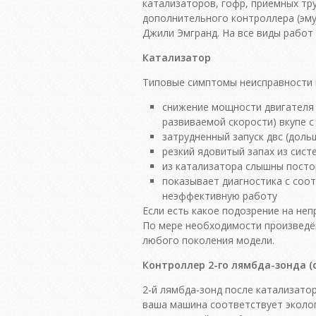
катализаторов, гофр, приемных тру
дополнительного контроллера (эму
Джили Эмгранд. На все виды работ
Катализатор
Типовые симптомы неисправности 
снижение мощности двигателя 
развиваемой скорости) вкупе 
затрудненный запуск двс (доль
резкий ядовитый запах из сист
из катализатора слышны посто
показывает диагностика с со
неэффективную работу
Если есть какое подозрение на не
По мере необходимости произведё
любого поколения модели.
Контроллер 2-го лямбда-зонда (
2-й лямбда-зонд после катализатор
ваша машина соответствует эколог