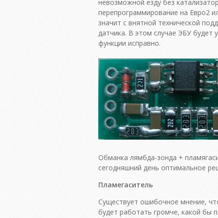
невозможной езду без катализатор
перепрограммирование на Евро2 и
значит с внятной технической под
датчика. В этом случае ЭБУ будет
функции исправно.
Обманка лямбда-зонда + пламягаси
сегодняшний день оптимальное ре
Пламегаситель
Существует ошибочное мнение, чт
будет работать громче, какой бы 