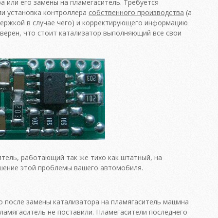
а или его замены на пламегаситель. Требуется
ли установка контроллера
собственного производства
(а
держкой в случае чего) и корректирующего информацию
 уверен, что стоит катализатор выполняющий все свои
тель, работающий так же тихо как штатный, на
шение этой проблемы вашего автомобиля.
о после замены катализатора на пламягаситель машина
пламягаситель не поставили. Пламегасители последнего