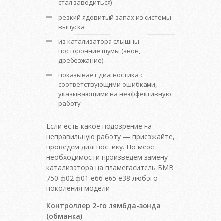
стал заводиться)
резкий ядовитый запах из системы
выпуска
из катализатора слышны
посторонние шумы (звон,
дребезжание)
показывает диагностика с
соответствующими ошибками,
указывающими на неэффективную
работу
Если есть какое подозрение на
неправильную работу — приезжайте,
проведём диагностику. По мере
необходимости произведём замену
катализатора на пламегаситель БМВ
750 ф02 ф01 е66 е65 е38 любого
поколения модели.
Контроллер 2-го лямбда-зонда
(обманка)