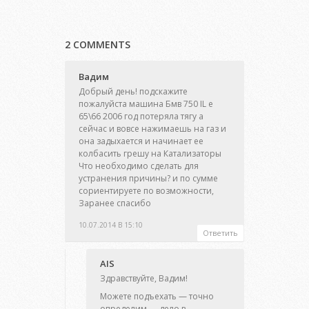
2 COMMENTS
Вадим
Добрый день! подскажите
пожалуйста машина Бмв 750 IL е
65\66 2006 год потеряла тягу а
сейчас и вовсе нажимаешь на газ и
она задыхается и начинает ее
колбасить грешу на Катализаторы
Что необходимо сделать для
устранения причины? и по сумме
сориентируете по возможности,
Заранее спасибо
10.07.2014 В 15:10
Ответить
AIS
Здравствуйте, Вадим!
Можете подъехать — точно
определим — дело в