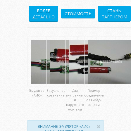
БОЛЕЕ
СТАНЬ
СТОИМОСТЬ
ДЕТАЛЬНО
ПАРТНЕРОМ
Эмулятор
Визуальное
Для
Пример
«АИС»
сравнение
внутреннего
соединения
и
с лямбда-
наружнего
зондом
монтажа
ВНИМАНИЕ! ЭМУЛЯТОР «АИС»